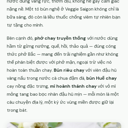
nước dùng vàng rực, thơm dịu, không hề gây cảm giác
nặng nề. Một tô bún nghệ ở Veggie Saigon không chỉ là
bữa sáng, đó còn là liều thuốc chống viêm tự nhiên bạn
tự tặng cho mình.
Bên cạnh đó,
phở chay truyền thống
với nước dùng
hầm từ gừng nướng, quế, hồi, thảo quả — đúng công
thức phở Bắc — mang đến trải nghiệm gần như không
thể phân biệt được với phở mặn, ngoại trừ việc nó
hoàn toàn thuần chay.
Bún riêu chay
với viên đậu hũ
vàng nấu trong nước cà chua đậm đà,
bún Huế chay
cay nồng đặc trưng,
mì hoành thánh chay
với vỏ mì
mỏng tang bao bọc nhân đậu hũ mịn — mỗi món là một
câu chuyện địa lý, một ký ức vùng miền được giữ lại
trong bát.