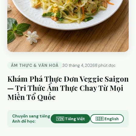
ẨM THỰC & VĂN HOÁ
30 tháng 4, 2026
8 phút đọc
Khám Phá Thực Đơn Veggie Saigon
— Tri Thức Ẩm Thực Chay Từ Mọi
Miền Tổ Quốc
Chuyển sang tiếng
🇻🇳 Tiếng Việt
🇬🇧 English
Anh để học: