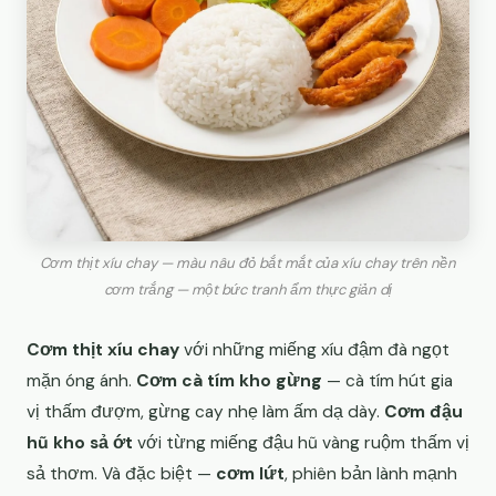
Cơm thịt xíu chay — màu nâu đỏ bắt mắt của xíu chay trên nền
cơm trắng — một bức tranh ẩm thực giản dị
Cơm thịt xíu chay
với những miếng xíu đậm đà ngọt
mặn óng ánh.
Cơm cà tím kho gừng
— cà tím hút gia
vị thấm đượm, gừng cay nhẹ làm ấm dạ dày.
Cơm đậu
hũ kho sả ớt
với từng miếng đậu hũ vàng ruộm thấm vị
sả thơm. Và đặc biệt —
cơm lứt
, phiên bản lành mạnh