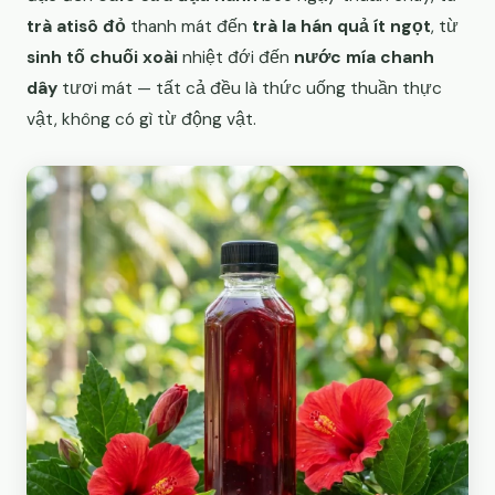
trà atisô đỏ
thanh mát đến
trà la hán quả ít ngọt
, từ
sinh tố chuối xoài
nhiệt đới đến
nước mía chanh
dây
tươi mát — tất cả đều là thức uống thuần thực
vật, không có gì từ động vật.