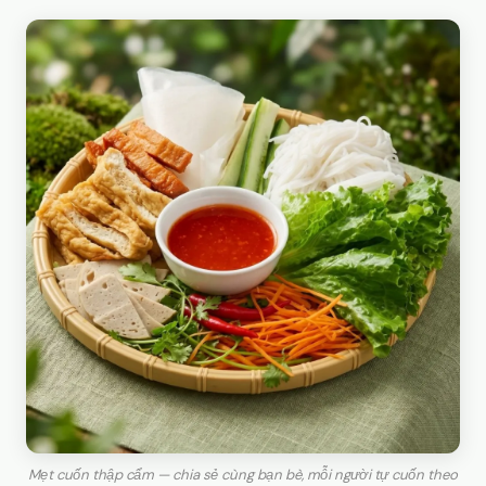
Mẹt cuốn thập cẩm — chia sẻ cùng bạn bè, mỗi người tự cuốn theo