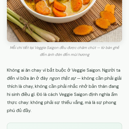
Mỗi chi tiết tại Veggie Saigon đều được chăm chút — từ bàn ghế
đến ánh đèn đến mùi hương
Không ai ăn chay vì bắt buộc ở Veggie Saigon. Người ta
đến vì bữa ăn ở đây
ngon thật sự
— không cần phải giải
thích là chay, không cần phải nhắc nhở bản thân đang
hi sinh điều gì. Đó là cách Veggie Saigon định nghĩa ẩm
thực chay: không phải sự thiếu vắng, mà là sự phong
phú đủ đầy.