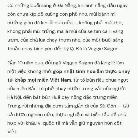
Có những buổi sáng ở Đà Nẵng, khi ánh nắng đầu ngày
còn chưa kịp đổ xuống con phố nhỏ, mùi bánh mì
nướng giòn đã len lỏi qua cửa — không phải mùi thịt,
không phải mùi trứng, mà là mùi của seitan cà ri vàng
ươm, của chả lụa chay thơm nhẹ, của một buổi sáng
thuần chay bình yên đến kỳ lạ. Đó là Veggie Saigon.
Gần 10 năm qua, đội ngũ Veggie Saigon đã lặng lẽ làm
một việc không nhỏ:
góp nhặt tinh hoa ẩm thực chay
từ khắp mọi miền Việt Nam
, từ tô bún riêu chua ngọt
của miền Bắc, tô phở chay nước trong vắt của người
Hà Nội, đến bát bún Huế cay nồng đặc trưng miền
Trung, rồi những đĩa cơm tấm giản dị của Sài Gòn — tất
cả được nghiên cứu, thực nghiệm và biến tấu để phù
hợp với khẩu vị quốc tế mà vẫn giữ nguyên hồn cốt
Việt.