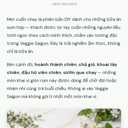
cách của mình
Mẹt cuốn chay là phiên bản DIY dành cho những bữa ăn
sum họp — khách được tự tay cuộn những nguyên liệu
tươi ngon theo cách mình thích, chấm vào tương đặc
trưng Veggie Saigon. Đây là trải nghiệm ẩm thực, không
chỉ là bữa ăn.
Bên cạnh đó,
hoành thánh chiên
,
chả giò
,
khoai tây
chiên
,
đậu hũ viên chiên
,
sườn que chay
— những
món khai vị giòn rụm này được dùng để chờ đợi hoặc
nhâm nhi cùng trà buổi chiều. Không ai vào Veggie
Saigon mà không gọi ít nhất một món khai vị.