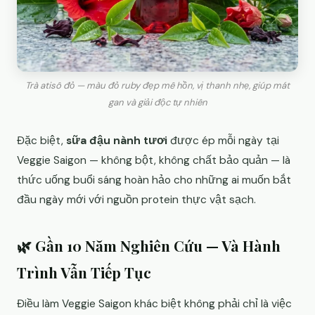
Trà atisô đỏ — màu đỏ ruby đẹp mê hồn, vị thanh nhẹ, giúp mát
gan và giải độc tự nhiên
Đặc biệt,
sữa đậu nành tươi
được ép mỗi ngày tại
Veggie Saigon — không bột, không chất bảo quản — là
thức uống buổi sáng hoàn hảo cho những ai muốn bắt
đầu ngày mới với nguồn protein thực vật sạch.
🌿 Gần 10 Năm Nghiên Cứu — Và Hành
Trình Vẫn Tiếp Tục
Điều làm Veggie Saigon khác biệt không phải chỉ là việc