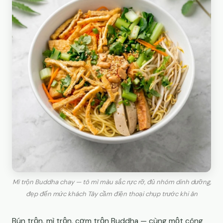
Mì trộn Buddha chay — tô mì màu sắc rực rỡ, đủ nhóm dinh dưỡng,
đẹp đến mức khách Tây cầm điện thoại chụp trước khi ăn
Bún trộn, mì trộn, cơm trộn Buddha — cùng một công