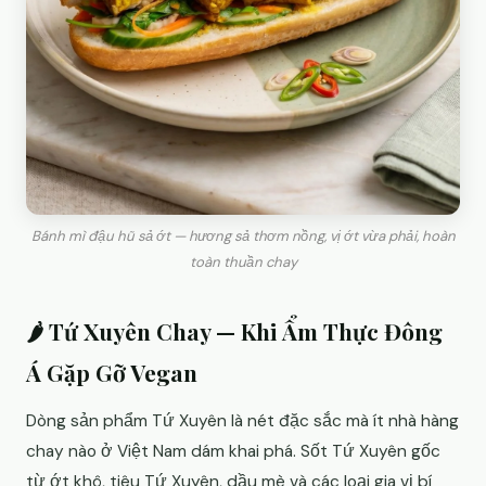
Bánh mì đậu hũ sả ớt — hương sả thơm nồng, vị ớt vừa phải, hoàn
toàn thuần chay
🌶 Tứ Xuyên Chay — Khi Ẩm Thực Đông
Á Gặp Gỡ Vegan
Dòng sản phẩm Tứ Xuyên là nét đặc sắc mà ít nhà hàng
chay nào ở Việt Nam dám khai phá. Sốt Tứ Xuyên gốc
từ ớt khô, tiêu Tứ Xuyên, dầu mè và các loại gia vị bí