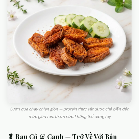
Sườn que chay chiên giòn — protein thực vật được chế biến đến
mức giòn tan, thơm nức, không thể dừng tay
🥬 Rau Củ & Canh — Trở Về Với Bản