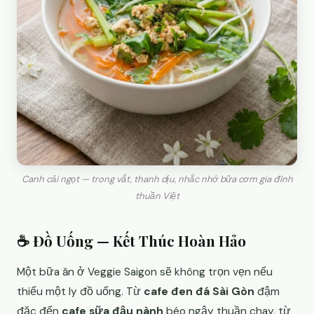
Canh cải ngọt — trong vắt, thanh dịu, nhắc nhớ bữa cơm gia đình
thuần Việt
☕ Đồ Uống — Kết Thúc Hoàn Hảo
Một bữa ăn ở Veggie Saigon sẽ không trọn vẹn nếu
thiếu một ly đồ uống. Từ
cafe đen đá Sài Gòn
đậm
đặc đến
cafe sữa đậu nành
béo ngậy thuần chay, từ