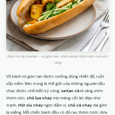
Bánh mì cà ri seitan — vỏ giòn tan, nhân seitan thơm nức mùi cà ri
vàng
Vỏ bánh mì giòn tan được nướng đúng nhiệt độ, ruột
xốp mềm. Bên trong là thế giới của những nguyên liệu
chay được chế biến kỳ công:
seitan cà ri
vàng ươm
thơm nức,
chả lụa chay
mịn màng cắt lát đẹp như
tranh,
thịt xíu chay
ngọt đậm vị,
chả cá chay
dai giòn
lạ miệng. Mỗi chiếc bánh đều có đủ rau thơm tươi, dưa