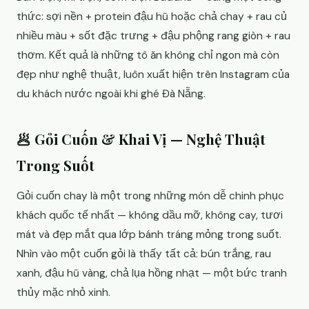
thức: sợi nền + protein đậu hũ hoặc chả chay + rau củ
nhiều màu + sốt đặc trưng + đậu phộng rang giòn + rau
thơm. Kết quả là những tô ăn không chỉ ngon mà còn
đẹp như nghệ thuật, luôn xuất hiện trên Instagram của
du khách nước ngoài khi ghé Đà Nẵng.
🥟 Gỏi Cuốn & Khai Vị — Nghệ Thuật
Trong Suốt
Gỏi cuốn chay là một trong những món dễ chinh phục
khách quốc tế nhất — không dầu mỡ, không cay, tươi
mát và đẹp mắt qua lớp bánh tráng mỏng trong suốt.
Nhìn vào một cuốn gỏi là thấy tất cả: bún trắng, rau
xanh, đậu hũ vàng, chả lụa hồng nhạt — một bức tranh
thủy mặc nhỏ xinh.