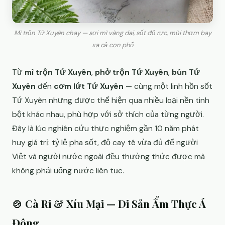
Mì trộn Tứ Xuyên chay — sợi mì vàng dai, sốt đỏ rực, mùi thơm bay
xa cả con phố
Từ
mì trộn Tứ Xuyên
,
phở trộn Tứ Xuyên
,
bún Tứ
Xuyên
đến
cơm lứt Tứ Xuyên
— cùng một linh hồn sốt
Tứ Xuyên nhưng được thể hiện qua nhiều loại nền tinh
bột khác nhau, phù hợp với sở thích của từng người.
Đây là lúc nghiên cứu thực nghiệm gần 10 năm phát
huy giá trị: tỷ lệ pha sốt, độ cay tê vừa đủ để người
Việt và người nước ngoài đều thưởng thức được mà
không phải uống nước liên tục.
🍲 Cà Ri & Xíu Mại — Di Sản Ẩm Thực Á
Đông