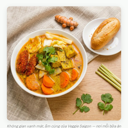
Không gian xanh mát, ấm cúng của Veggie Saigon — nơi mỗi bữa ăn