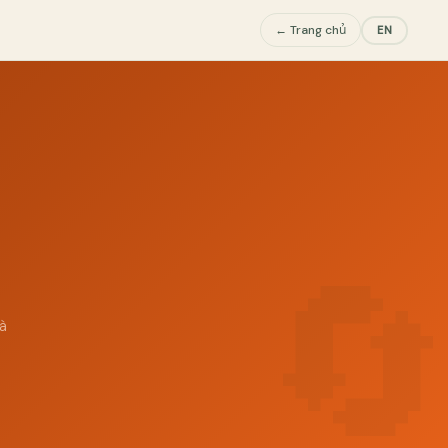
← Trang chủ
EN
à