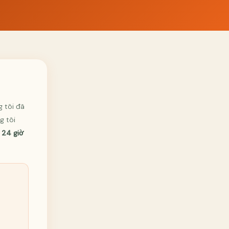
g tôi đã
g tôi
g
24 giờ