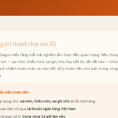
 tôi thành thật xin lỗi
Saigon hiểu rằng mỗi trải nghiệm ẩm thực đều quan trọng. Nếu chún
 sót — sai món, thiếu món, sai ghi chú, hay bất kỳ vấn đề nào — chún
ách nhiệm hoàn toàn và cam kết xử lý hoàn tiền cho bạn trong vòn
c
.
iều kiện hoàn tiền
p dụng cho:
sai món, thiếu món, sai ghi chú
do lỗi nhà hàng
oàn tiền chỉ qua
tài khoản ngân hàng Việt Nam
hời gian xử lý:
trong vòng 24 giờ làm việc