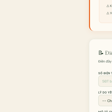
⚠️ 
⚠️ 
📝 Đi
Điền đầy
SỐ ĐIỆN
LÝ DO YÊ