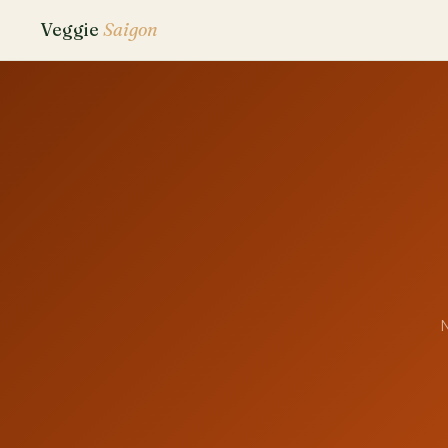
Veggie
Saigon
N