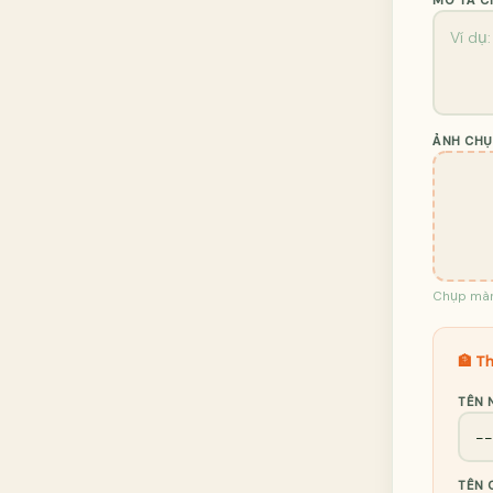
MÔ TẢ CH
ẢNH CHỤ
Chụp màn
🏦 T
TÊN 
TÊN 