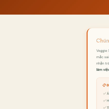
Chúng
Veggie 
mắc sai
nhận tr
làm việ
📋 Đ
✅ Á
✅ H
✅ T